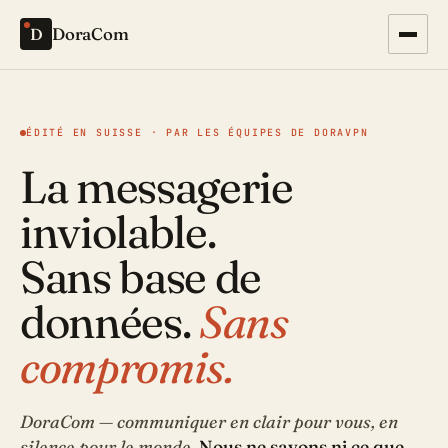
D
DoraCom
0
0
BLOQUÉS
FUITES
ÉDITÉ EN SUISSE · PAR LES ÉQUIPES DE DORAVPN
0
0
BLOQUÉS
FUITES
La messagerie
inviolable.
Sans base de
données.
Sans
compromis.
DoraCom — communiquer en clair pour vous, en
silence pour le monde.
Nous ne savons ni ce que