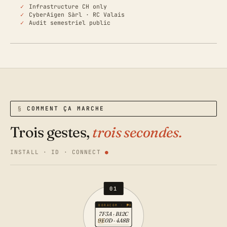
Infrastructure CH only
CyberAigen Sàrl · RC Valais
Audit semestriel public
COMMENT ÇA MARCHE
Trois gestes,
trois secondes.
INSTALL · ID · CONNECT
01
DORACOM · ID
7F3A · B12C
9E0D · 4A8B