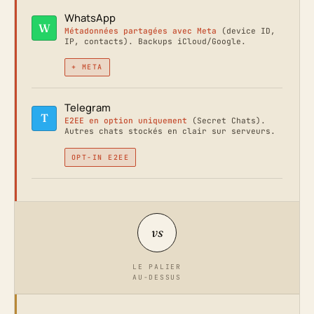
WhatsApp
W
Métadonnées partagées avec Meta
(device ID,
IP, contacts). Backups iCloud/Google.
+ META
Telegram
T
E2EE en option uniquement
(Secret Chats).
Autres chats stockés en clair sur serveurs.
OPT-IN E2EE
vs
LE PALIER
AU-DESSUS