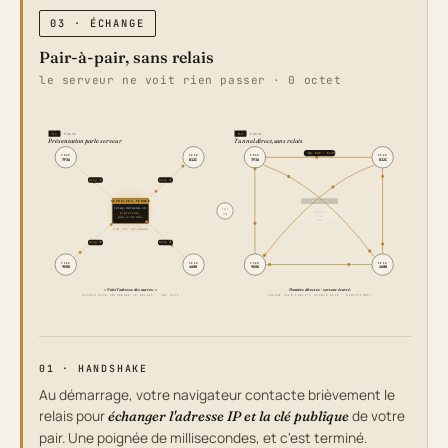
03 · ÉCHANGE
Pair-à-pair, sans relais
le serveur ne voit rien passer · 0 octet
01
PHASE
02
PHASE
Présentation par le serveur
Tunnel direct, sans relais
vous
vous
P2P · E2EE
PEER
PEER
PEER
PEER
7F3A
B12C
7F3A
B12C
ping ①
ping ②
SIGNALING SERVER
IDLE · MUTE
relay.doracom.ch
PUIS
→
0 byte transit
je présente,
0 log
puis je me tais.
silence
STUN · ICE · KEY EXCHANGE
ping ③
ping ④
PEER
PEER
PEER
PEER
9E0D
4A8B
9E0D
4A8B
« Voici l'adresse des autres. »
Données directes · serveur écarté.
CHAQUE PAIR INTERROGE LE RELAIS · UNE FOIS
CHAQUE PAIR PARLE À CHAQUE PAIR · DIRECTEMENT
01 · HANDSHAKE
Au démarrage, votre navigateur contacte brièvement le
relais pour
de votre
échanger l'adresse IP et la clé publique
pair. Une poignée de millisecondes, et c'est terminé.