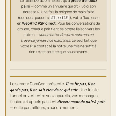
Le relais DoraCom ne sert qu'à
présenter deux
pairs
— comme un annuaire qui dit « voici son
adresse ». Une fois la poignée de main faite
(quelques paquets
), votre flux passe
STUN/ICE
en
WebRTC P2P direct
. Pour les conversations de
groupe, chaque pair tient sa propre liaison vers les
autres —
aucun octet de votre contenu ne
traverse jamais nos machines
. Le seul fait que
votre IP a contacté la nôtre une fois ne suffit à
rien : c'est tout ce que nous savons.
Le serveur DoraCom présente.
Il ne lit pas, il ne
Une fois le
garde pas, il ne sait rien de ce qui suit.
tunnel ouvert entre vos appareils, vos messages,
fichiers et appels passent
directement de pair à pair
— nulle part ailleurs, à aucun moment.