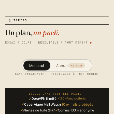
TARIFS
Un plan,
un pack.
ESSAI 7 JOURS · RÉSILIABLE À TOUT MOMENT
Mensuel
Annuel
−2 mois
SANS ENGAGEMENT · RÉSILIABLE À TOUT MOMENT
INCLUS DANS TOUS LES PLANS
DoraVPN illimité
+12 CHF/mois offerts
CyberAigen Mail Watch
·
10 e-mails protégés
Alertes de fuite 24/7
Comms 100% anonyme