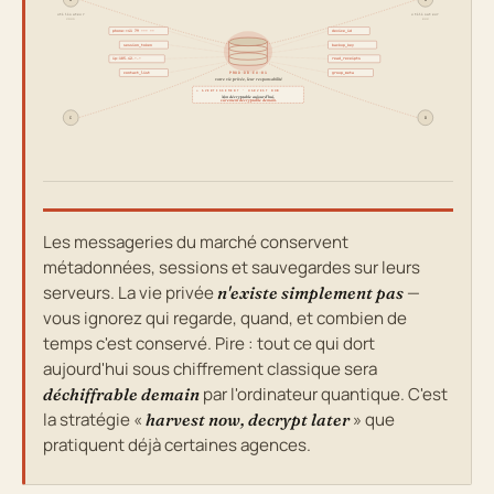
utilisateur
utilisateur
vous
eux
phone:+41 79 ••• ••
device_id
session_token
backup_key
ip:185.42.•.•
read_receipts
contact_list
group_meta
PROD-DB-EU-01
votre vie privée, leur responsabilité
⚠ AVERTISSEMENT · HARVEST NOW
Non décryptable aujourd'hui,
sûrement décryptable demain.
C
D
Les messageries du marché conservent
métadonnées, sessions et sauvegardes sur leurs
serveurs. La vie privée
—
n'existe simplement pas
vous ignorez qui regarde, quand, et combien de
temps c'est conservé. Pire : tout ce qui dort
aujourd'hui sous chiffrement classique sera
par l'ordinateur quantique. C'est
déchiffrable demain
la stratégie «
» que
harvest now, decrypt later
pratiquent déjà certaines agences.